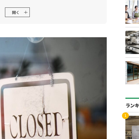
世界情勢の影響
開く
イミング
在
には？経営改善の4つのポイント
抑える
潔さ）を向上させる
撤退タイミングの判断基準
るための基準
相談するタイミング
ラン
知っておくべきこと
の全体像
最小限に抑える