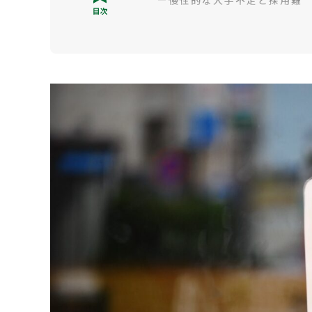
慢性的な人手不足と採用難
食材費高騰など外部環境・
立地選びの失敗や移転のタ
経営者の高齢化と後継者不
飲食店が閉店しないようにする
収支管理を徹底して経費を
QSC（品質・サービス・清
継続的に販促活動を行う
業態や業種を変えてみる
飲食店を閉店・廃業すべきか？
閉店を回避できるか検討す
手遅れになる前に専門家へ
万が一、閉店を決断した場合に
閉店にかかる手続きと費用
居抜き売却で閉店コストを