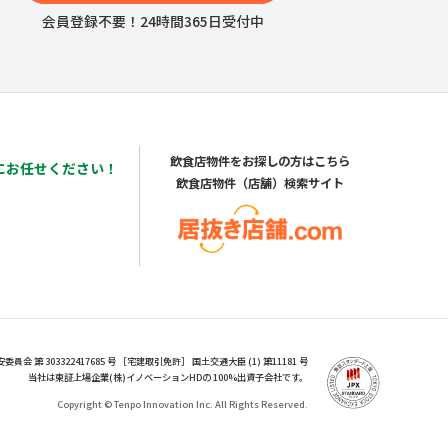
会員登録不要！24時間365日受付中
飲食店物件をお探しの方はこちら
にお任せください！
飲食店物件（店舗）検索サイト
会 第 303322417685 号
［宅建取引免許］ 国土交通大臣 (1) 第11181 号
当社は東証上場企業
(株)イノベーションHDの
100%出資子会社です。
Copyright © Tenpo Innovation Inc. All Rights Reserved.