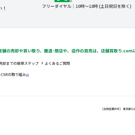
、
フリーダイヤル｜10時～18時 (土日祝日を除く)
い！
店舗の売却や買い取り、撤退･閉店や、
造作の買売は、店舗買取り.com
売却までの簡単ステップ
よくあるご質問
CSRの取り組み
［古物営業許可］ 東京都公安委員