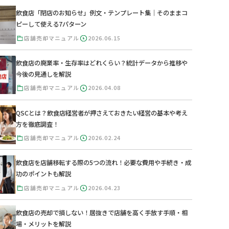
飲食店「閉店のお知らせ」例文・テンプレート集｜そのままコ
ピーして使える7パターン
店舗売却マニュアル
2026.06.15
飲食店の廃業率・生存率はどれくらい？統計データから推移や
今後の見通しを解説
店舗売却マニュアル
2026.04.08
QSCとは？飲食店経営者が押さえておきたい経営の基本や考え
方を徹底調査！
店舗売却マニュアル
2026.02.24
飲食店を店舗移転する際の5つの流れ！必要な費用や手続き・成
功のポイントも解説
店舗売却マニュアル
2026.04.23
飲食店の売却で損しない！居抜きで店舗を高く手放す手順・相
場・メリットを解説