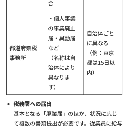
合
・個人事業
の事業廃止
自治体ごと
届・異動届
に異なる
都道府県税
など
（例：東京
事務所
（名称は自
都は15日以
治体により
内）
異なりま
す）
税務署への届出
基本となる「廃業届」のほか、状況に応じ
て複数の書類提出が必要です。従業員に給与