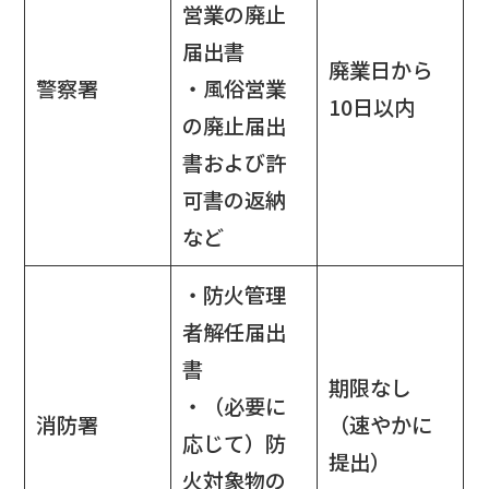
営業の廃止
届出書
廃業日から
警察署
・風俗営業
10日以内
の廃止届出
書および許
可書の返納
など
・防火管理
者解任届出
書
期限なし
・（必要に
消防署
（速やかに
応じて）防
提出）
火対象物の