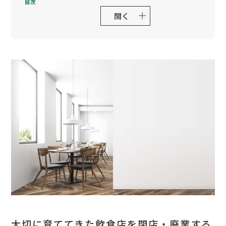
1. 物件の解約予告と閉店日の決
開く
定
2. 従業員・取引先・お客様への
告知
3. 行政や関係各所への手続き・
届出の準備
飲食店閉店時に必要な行政への
届出先一覧
保健所・警察署・消防署（許認
可・設備に関する手続き）
税務署・都道府県税事務所（税
務に関する手続き）
大切に育ててきた飲食店を閉店・廃業する