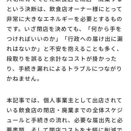
という決断は、飲食店オーナー様にとって
年金事務所・ハローワーク・労
働基準監督署（労務に関する手
非常に大きなエネルギーを必要とするもの
続き）
です。いざ閉店を決めても、「何から手を
つければいいのか」「行政への届け出に漏
行政以外に必要な連絡・解約手
れはないか」と不安を抱えることも多く、
続き
段取りを誤ると余計なコストが掛かった
金融機関への報告・リース品の
り、手続き漏れによるトラブルにつながり
精算
かねません。
インフラ（電気・ガス・水道・
通信）の解約
本記事では、個人事業主として出店されて
いる飲食店の閉店・廃業までの全体スケジ
飲食店の閉店にかかる費用とコ
スト相場
ュールと手続きの流れ、必要な届出先と必
要書類、そして閉店コストを大幅に削減で