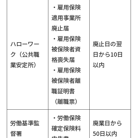
・雇用保険
適用事業所
廃止届
・雇用保険
ハローワー
廃止日の翌
被保険者資
ク（公共職
日から10日
格喪失届
業安定所）
以内
・雇用保険
被保険者離
職証明書
（離職票）
・労働保険
労働基準監
廃業日から
確定保険料
督署
50日以内